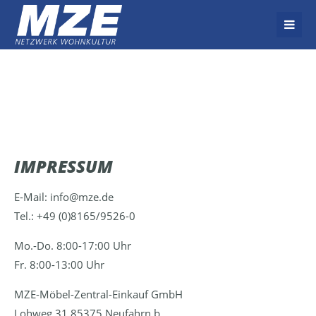
Der Eintrag "offcanvas-col1" existiert leider nicht.
Der Eintrag "offcanvas-col2" existiert leider nicht.
Der Eintrag "offcanvas-col3" existiert leider nicht.
IMPRESSUM
Der Eintrag "offcanvas-col4" existiert leider nicht.
E-Mail: info@mze.de
Tel.: +49 (0)8165/9526-0
Mo.-Do. 8:00-17:00 Uhr
Fr. 8:00-13:00 Uhr
MZE-Möbel-Zentral-Einkauf GmbH
Lohweg 31 85375 Neufahrn b.