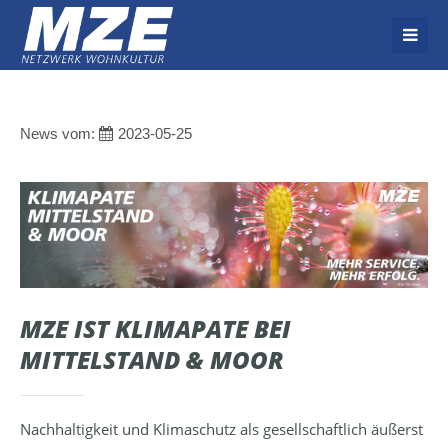
Der Eintrag "offcanvas-col1" existiert leider nicht.
Der Eintrag "offcanvas-col2" existiert leider nicht.
News vom:
2023-05-25
Der Eintrag "offcanvas-col3" existiert leider nicht.
Der Eintrag "offcanvas-col4" existiert leider nicht.
MZE IST KLIMAPATE BEI
MITTELSTAND & MOOR
Nachhaltigkeit und Klimaschutz als gesellschaftlich äußerst